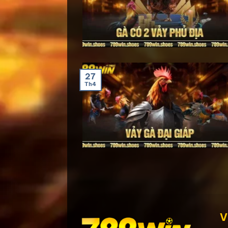
27
Th4
V