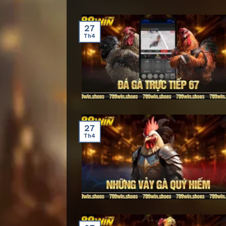
27
Th4
27
Th4