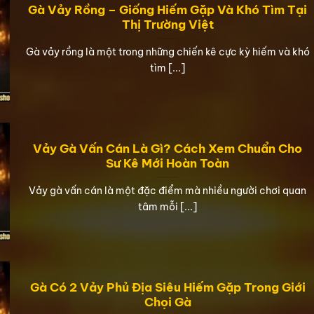
Gà Vảy Rồng – Giống Hiếm Gặp Và Khó Tìm Tại
Thị Trường Việt
Gà vảy rồng là một trong những chiến kê cực kỳ hiếm và khó
tìm [...]
Vảy Gà Vấn Cán Là Gì? Cách Xem Chuẩn Cho
Sư Kê Mới Hoàn Toàn
Vảy gà vấn cán là một đặc điểm mà nhiều người chơi quan
tâm mỗi [...]
Gà Có 2 Vảy Phủ Địa Siêu Hiếm Gặp Trong Giới
Chọi Gà