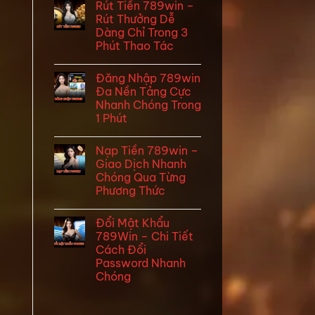
Rút Tiền 789win –
Rút Thưởng Dễ
Dàng Chỉ Trong 3
Phút Thao Tác
Đăng Nhập 789win
Đa Nền Tảng Cực
Nhanh Chóng Trong
1 Phút
Nạp Tiền 789win –
Giao Dịch Nhanh
Chóng Qua Từng
Phương Thức
Đổi Mật Khẩu
789Win – Chi Tiết
Cách Đổi
Password Nhanh
Chóng