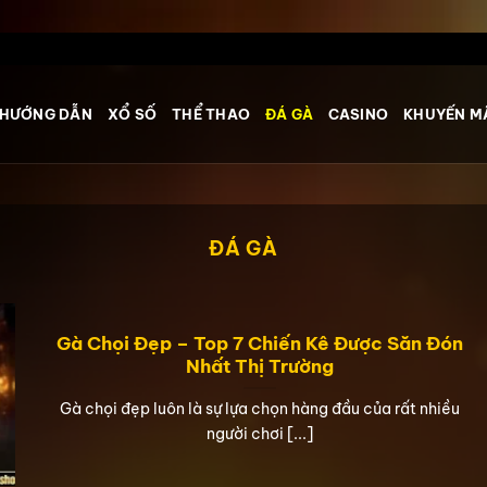
HƯỚNG DẪN
XỔ SỐ
THỂ THAO
ĐÁ GÀ
CASINO
KHUYẾN M
ĐÁ GÀ
Gà Chọi Đẹp – Top 7 Chiến Kê Được Săn Đón
Nhất Thị Trường
Gà chọi đẹp luôn là sự lựa chọn hàng đầu của rất nhiều
người chơi [...]