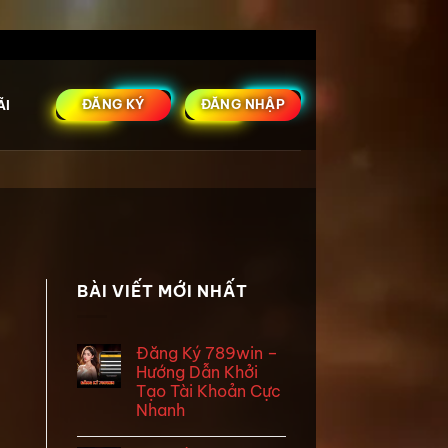
ĐĂNG KÝ
ĐĂNG NHẬP
ÃI
BÀI VIẾT MỚI NHẤT
Đăng Ký 789win –
Hướng Dẫn Khởi
Tạo Tài Khoản Cực
Nhanh