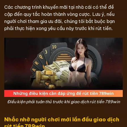
Các chương trình khuyến mãi tại nhà cái có thể đề
cập đến quy tắc hoàn thành vòng cược. Lưu ý, nếu
người chơi tham gia ưu đãi, chúng tôi bắt buộc bạn
phải thực hiện xong yêu cầu này trước khi rút tiền.
Điều kiện phải tuân thủ trước khi giao dịch rút tiền 789win
Nhắc nhở người chơi mới lần đầu giao dịch
rút tiền 789win