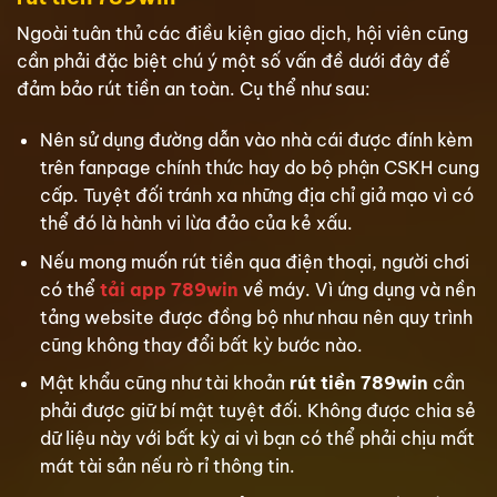
Ngoài tuân thủ các điều kiện giao dịch, hội viên cũng
cần phải đặc biệt chú ý một số vấn đề dưới đây để
đảm bảo rút tiền an toàn. Cụ thể như sau:
Nên sử dụng đường dẫn vào nhà cái được đính kèm
trên fanpage chính thức hay do bộ phận CSKH cung
cấp. Tuyệt đối tránh xa những địa chỉ giả mạo vì có
thể đó là hành vi lừa đảo của kẻ xấu.
Nếu mong muốn rút tiền qua điện thoại, người chơi
có thể
tải app 789win
về máy. Vì ứng dụng và nền
tảng website được đồng bộ như nhau nên quy trình
cũng không thay đổi bất kỳ bước nào.
Mật khẩu cũng như tài khoản
rút tiền 789win
cần
phải được giữ bí mật tuyệt đối. Không được chia sẻ
dữ liệu này với bất kỳ ai vì bạn có thể phải chịu mất
mát tài sản nếu rò rỉ thông tin.