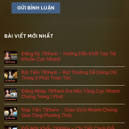
BÀI VIẾT MỚI NHẤT
Đăng Ký 789win – Hướng Dẫn Khởi Tạo Tài
Khoản Cực Nhanh
Rút Tiền 789win – Rút Thưởng Dễ Dàng Chỉ
Trong 3 Phút Thao Tác
Đăng Nhập 789win Đa Nền Tảng Cực Nhanh
Chóng Trong 1 Phút
Nạp Tiền 789win – Giao Dịch Nhanh Chóng
Qua Từng Phương Thức
Đổi Mật Khẩu 789Win – Chi Tiết Cách Đổi