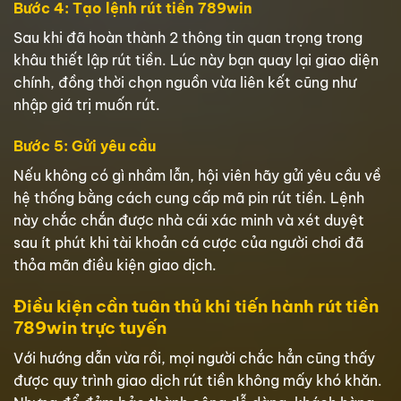
Bước 4: Tạo lệnh rút tiền 789win
Sau khi đã hoàn thành 2 thông tin quan trọng trong
khâu thiết lập rút tiền. Lúc này bạn quay lại giao diện
chính, đồng thời chọn nguồn vừa liên kết cũng như
nhập giá trị muốn rút.
Bước 5: Gửi yêu cầu
Nếu không có gì nhầm lẫn, hội viên hãy gửi yêu cầu về
hệ thống bằng cách cung cấp mã pin rút tiền. Lệnh
này chắc chắn được nhà cái xác minh và xét duyệt
sau ít phút khi tài khoản cá cược của người chơi đã
thỏa mãn điều kiện giao dịch.
Điều kiện cần tuân thủ khi tiến hành rút tiền
789win trực tuyến
Với hướng dẫn vừa rồi, mọi người chắc hẳn cũng thấy
được quy trình giao dịch rút tiền không mấy khó khăn.