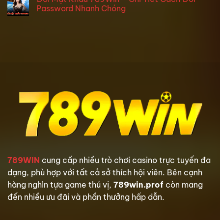
Password Nhanh Chóng
789WIN
cung cấp nhiều trò chơi casino trực tuyến đa
dạng, phù hợp với tất cả sở thích hội viên. Bên cạnh
hàng nghìn tựa game thú vị,
789win.prof
còn mang
đến nhiều ưu đãi và phần thưởng hấp dẫn.