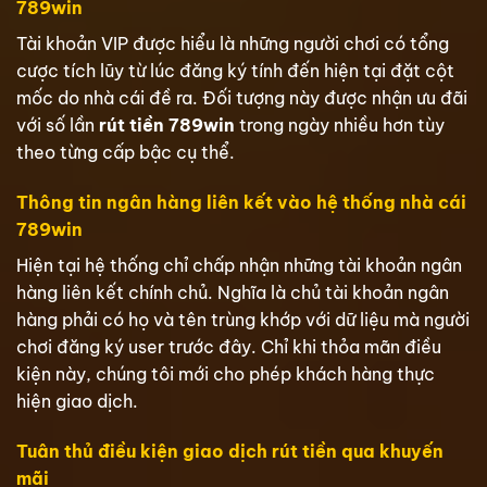
789win
Tài khoản VIP được hiểu là những người chơi có tổng
cược tích lũy từ lúc đăng ký tính đến hiện tại đặt cột
mốc do nhà cái đề ra. Đối tượng này được nhận ưu đãi
với số lần
rút tiền 789win
trong ngày nhiều hơn tùy
theo từng cấp bậc cụ thể.
Thông tin ngân hàng liên kết vào hệ thống nhà cái
789win
Hiện tại hệ thống chỉ chấp nhận những tài khoản ngân
hàng liên kết chính chủ. Nghĩa là chủ tài khoản ngân
hàng phải có họ và tên trùng khớp với dữ liệu mà người
chơi đăng ký user trước đây. Chỉ khi thỏa mãn điều
kiện này, chúng tôi mới cho phép khách hàng thực
hiện giao dịch.
Tuân thủ điều kiện giao dịch rút tiền qua khuyến
mãi