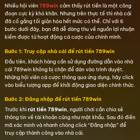
Nhiều hội viên
789win
cảm thấy rút tiền là một công
đoạn cực kỳ khó khăn. Nhưng trên thực tế thì nhà cái
đã cố gắng tối giản hóa hết mức có thể. Chỉ với 6
bước dưới đây, bạn đã dễ dàng thu về nguồn lợi nhuận
kiếm được từ hoạt động cá cược của chính mình.
Bước 1: Truy cập nhà cái để rút tiền 789win
Đầu tiên, khách hàng cần sử dụng đường dẫn vào nhà
cái 789win không bị chặn để dán vào trình duyệt.
Những hội viên cá cược thông qua ứng dụng, hãy click
vào biểu tượng app để khởi động giao diện chính thức.
Bước 2: Đăng nhập để rút tiền 789win
Trước khi
rút tiền 789win
, người chơi cần chia sẻ
thông tin về tài khoản cũng như mật khẩu. Sau đó điền
mã xác minh và nhanh chóng click “Đăng nhập” để
truy cập thành công vào nhà cái.