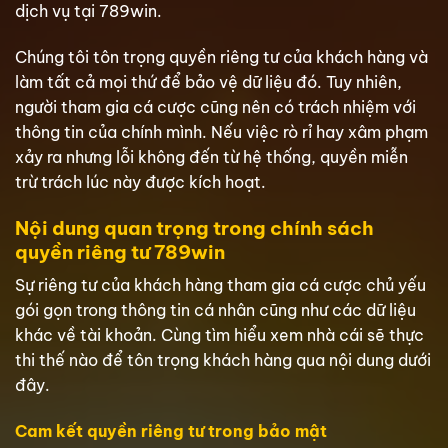
dịch vụ tại 789win.
Chúng tôi tôn trọng quyền riêng tư của khách hàng và
làm tất cả mọi thứ để bảo vệ dữ liệu đó. Tuy nhiên,
người tham gia cá cược cũng nên có trách nhiệm với
thông tin của chính mình. Nếu việc rò rỉ hay xâm phạm
xảy ra nhưng lỗi không đến từ hệ thống, quyền miễn
trừ trách lúc này được kích hoạt.
Nội dung quan trọng trong chính sách
quyền riêng tư 789win
Sự riêng tư của khách hàng tham gia cá cược chủ yếu
gói gọn trong thông tin cá nhân cũng như các dữ liệu
khác về tài khoản. Cùng tìm hiểu xem nhà cái sẽ thực
thi thế nào để tôn trọng khách hàng qua nội dung dưới
đây.
Cam kết quyền riêng tư trong bảo mật