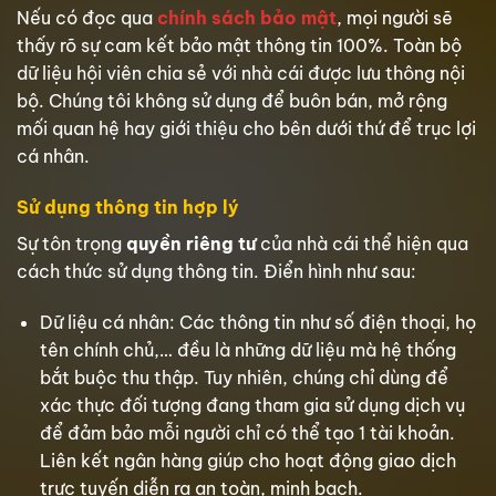
Nếu có đọc qua
chính sách bảo mật
, mọi người sẽ
thấy rõ sự cam kết bảo mật thông tin 100%. Toàn bộ
dữ liệu hội viên chia sẻ với nhà cái được lưu thông nội
bộ. Chúng tôi không sử dụng để buôn bán, mở rộng
mối quan hệ hay giới thiệu cho bên dưới thứ để trục lợi
cá nhân.
Sử dụng thông tin hợp lý
Sự tôn trọng
quyền riêng tư
của nhà cái thể hiện qua
cách thức sử dụng thông tin. Điển hình như sau:
Dữ liệu cá nhân: Các thông tin như số điện thoại, họ
tên chính chủ,… đều là những dữ liệu mà hệ thống
bắt buộc thu thập. Tuy nhiên, chúng chỉ dùng để
xác thực đối tượng đang tham gia sử dụng dịch vụ
để đảm bảo mỗi người chỉ có thể tạo 1 tài khoản.
Liên kết ngân hàng giúp cho hoạt động giao dịch
trực tuyến diễn ra an toàn, minh bạch.