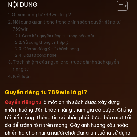
NỘI DUNG
Quyền riêng tư 789win là gì?
Nội dung quan trọng trong chính sách quyền riêng tư
789win
Cam kết quyền riêng tư trong bảo mật
Sử dụng thông tin hợp lý
Cần sự đồng ý từ khách hàng
Đầu tư công nghệ
Trách nhiệm của người chơi trước chính sách quyền
riêng tư
Kết luận
Quyền riêng tư 789win là gì?
Quyền riêng tư
là một chính sách được xây dựng
nhằm hướng đến khách hàng tham gia cá cược. Chúng
tôi hiểu rằng, thông tin cá nhân phải được bảo mật tối
đa để tránh rò rỉ trên mạng. Gây ảnh hưởng xấu hoặc
phiền hà cho những người chơi đang tin tưởng sử dụng