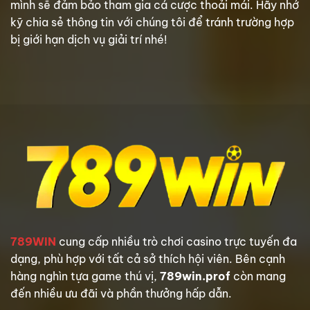
mình sẽ đảm bảo tham gia cá cược thoải mái. Hãy nhớ
kỹ chia sẻ thông tin với chúng tôi để tránh trường hợp
bị giới hạn dịch vụ giải trí nhé!
789WIN
cung cấp nhiều trò chơi casino trực tuyến đa
dạng, phù hợp với tất cả sở thích hội viên. Bên cạnh
hàng nghìn tựa game thú vị,
789win.prof
còn mang
đến nhiều ưu đãi và phần thưởng hấp dẫn.