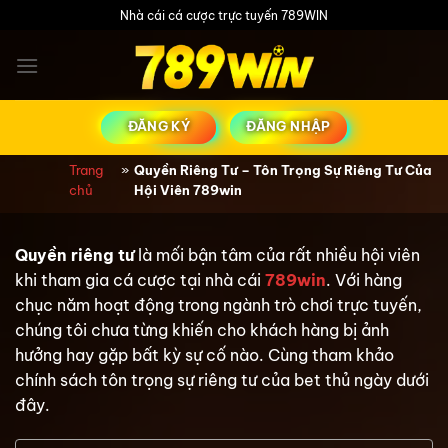
Bỏ
Nhà cái cá cược trực tuyến 789WIN
qua
nội
dung
ĐĂNG KÝ
ĐĂNG NHẬP
Trang
»
Quyền Riêng Tư – Tôn Trọng Sự Riêng Tư Của
chủ
Hội Viên 789win
Quyền riêng tư
là mối bận tâm của rất nhiều hội viên
khi tham gia cá cược tại nhà cái
789win
. Với hàng
chục năm hoạt động trong ngành trò chơi trực tuyến,
chúng tôi chưa từng khiến cho khách hàng bị ảnh
hưởng hay gặp bất kỳ sự cố nào. Cùng tham khảo
chính sách tôn trọng sự riêng tư của bet thủ ngày dưới
đây.