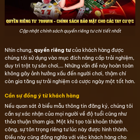
Cập nhật chính sách quyền riêng tư chi tiết nhất
Nhìn chung,
quyền riêng tư
của khách hàng được
chúng tôi sử dụng vào mục đích nâng cấp trải nghiệm,
duy trì trật tự sân chơi,… Những vấn đề này hoàn toàn
không gây ảnh hưởng xấu đến người chơi, thậm chí
còn gia tăng sự trải nghiệm cá cược ngày một tốt hơn.
Cần sự đồng ý từ khách hàng
Nếu quan sát ở biểu mẫu thông tin đăng ký, chúng tôi
cần sự xác nhận của mọi người về độ tuổi cũng như
thỏa thuận tham gia. Một khi tạo tài khoản thành
công, sự tôn trọng riêng tư lúc này được hình thành.
Điều này cũng đồng nghĩa với việc khách hàng cho