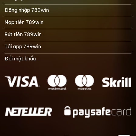
Đăng nhập 789win
Nạp tiền 789win
Rút tiền 789win
Tải app 789win
Đổi mật khẩu