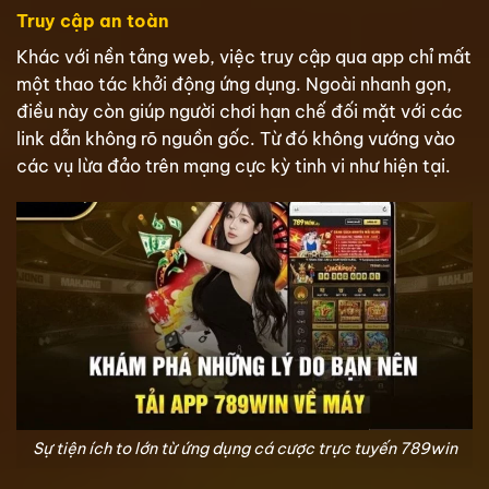
Truy cập an toàn
Khác với nền tảng web, việc truy cập qua app chỉ mất
một thao tác khởi động ứng dụng. Ngoài nhanh gọn,
điều này còn giúp người chơi hạn chế đối mặt với các
link dẫn không rõ nguồn gốc. Từ đó không vướng vào
các vụ lừa đảo trên mạng cực kỳ tinh vi như hiện tại.
Sự tiện ích to lớn từ ứng dụng cá cược trực tuyến 789win