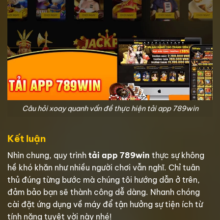
Câu hỏi xoay quanh vấn đề thực hiện tải app 789win
Kết luận
Nhìn chung, quy trình
tải app 789win
thực sự không
hề khó khăn như nhiều người chơi vẫn nghĩ. Chỉ tuân
thủ đúng từng bước mà chúng tôi hướng dẫn ở trên,
đảm bảo bạn sẽ thành công dễ dàng. Nhanh chóng
cài đặt ứng dụng về máy để tận hưởng sự tiện ích từ
tính năng tuyệt vời này nhé!