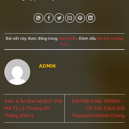
Bài viết này được đăng trong
Hướng dẫn
. Đánh dấu
liên kết thường
trực
.
ADMIN
Xiên 4 Ăn Bao Nhiêu? Giải
Đổi Mật Khẩu 789Win –
Mã Tỷ Lệ Thưởng Khi
Chi Tiết Cách Đổi
Thắng Xiên 4
Password Nhanh Chóng