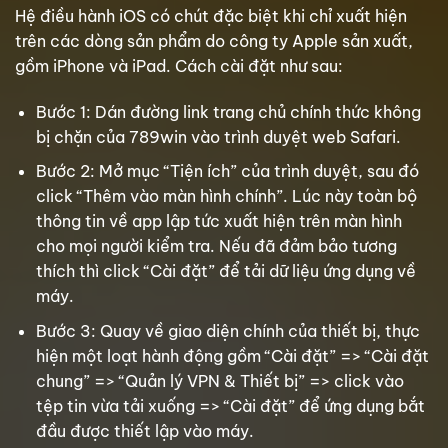
Hệ điều hành iOS có chút đặc biệt khi chỉ xuất hiện
trên các dòng sản phẩm do công ty Apple sản xuất,
gồm iPhone và iPad. Cách cài đặt như sau:
Bước 1: Dán đường link trang chủ chính thức không
bị chặn của 789win vào trình duyệt web Safari.
Bước 2: Mở mục “Tiện ích” của trình duyệt, sau đó
click “Thêm vào màn hình chính”. Lúc này toàn bộ
thông tin về app lập tức xuất hiện trên màn hình
cho mọi người kiểm tra. Nếu đã đảm bảo tương
thích thì click “Cài đặt” để tải dữ liệu ứng dụng về
máy.
Bước 3: Quay về giao diện chính của thiết bị, thực
hiện một loạt hành động gồm “Cài đặt” => “Cài đặt
chung” => “Quản lý VPN & Thiết bị” => click vào
tệp tin vừa tải xuống => “Cài đặt” để ứng dụng bắt
đầu được thiết lập vào máy.