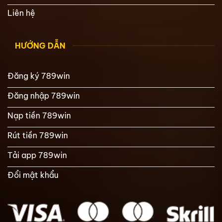
Liên hệ
HƯỚNG DẪN
Đăng ký 789win
Đăng nhập 789win
Nạp tiền 789win
Rút tiền 789win
Tải app 789win
Đổi mật khẩu