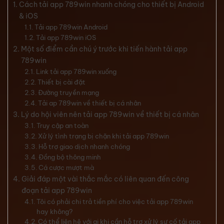
Cách tải app 789win nhanh chóng cho thiết bị Android
& iOS
Tải app 789win Android
Tải app 789win iOS
Một số điểm cần chú ý trước khi tiến hành tải app
789win
Link tải app 789win xuống
Thiết bị cài đặt
Đường truyền mạng
Tải ap 789win về thiết bị cá nhân
Lý do hội viên nên tải app 789win về thiết bị cá nhân
Truy cập an toàn
Xử lý tình trạng bị chặn khi tải app 789win
Hỗ trợ giao dịch nhanh chóng
Đồng bộ thông minh
Cá cược mượt mà
Giải đáp một vài thắc mắc có liên quan đến công
đoạn tải app 789win
Tôi có phải chi trả tiền phí cho việc tải app 789win
hay không?
Có thể liên hệ với ai khi cần hỗ trợ xử lý sự cố tải app