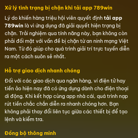
Xử lý tình trạng bị chặn khi tải app 789win
Lý do khiến hàng triệu hội viên quyết định
tải app
789win
là vì ứng dụng đã giải quyết hiện trạng bị
chặn. Trải nghiệm qua tính năng này, bạn không còn
phải đối mặt với vấn đề bị chặn từ an ninh mạng Việt
Nam. Từ đó giúp cho quá trình giải trí trực tuyến diễn
ra một cách suôn sẻ nhất.
Hỗ trợ giao dịch nhanh chóng
Đối với các giao dịch qua ngân hàng, ví điện tử hay
tiền ảo hiện nay đã có ứng dụng dành cho điện thoại
di động. Khi kết hợp cùng app nhà cái, quá trình nạp
rút tiền chắc chắn diễn ra nhanh chóng hơn. Bạn
không phải thay đổi liên tục giữa các thiết bị để tạo
lệnh và kiểm tra.
Đồng bộ thông minh