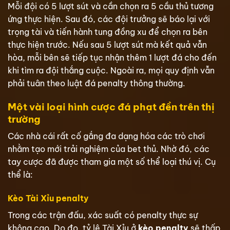
Mỗi đội có 5 lượt sút và cần chọn ra 5 cầu thủ tương
ứng thực hiện. Sau đó, các đội trưởng sẽ báo lại với
trọng tài và tiến hành tung đồng xu để chọn ra bên
thực hiện trước. Nếu sau 5 lượt sút mà kết quả vẫn
hòa, mỗi bên sẽ tiếp tục nhận thêm 1 lượt đá cho đến
khi tìm ra đội thắng cuộc. Ngoài ra, mọi quy định vẫn
phải tuân theo luật đá penalty thông thường.
Một vài loại hình cược đá phạt đền trên thị
trường
Các nhà cái rất cố gắng đa dạng hóa các trò chơi
nhằm tạo mới trải nghiệm của bet thủ. Nhờ đó, các
tay cược đã được tham gia một số thể loại thú vị. Cụ
thể là:
Kèo Tài Xỉu penalty
Trong các trận đấu, xác suất có penalty thực sự
không cao. Do đo, tỷ lệ Tài Xỉu ở
kèo penalty
sẽ thấp