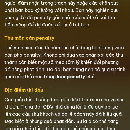
người đảm nhận trọng trách này hoặc các chân sút
phải bàn bạc kỹ lưỡng với nhau. Bạn hãy nghiên cứu
phong độ đá penalty gần nhất của một số cái tên
tiềm năng để dự đoán kết quả tốt hơn.
Thủ môn cản penalty
Thủ môn hiện đại đã nắm thế chủ động hơn trong việc
cản phá penalty. Không chỉ dựa vào phản xạ, các thủ
thành còn biết một số mẹo tâm lý khiến đối phương
đá hỏng phạt đền. Do đó, bạn đừng nên bỏ qua sự tinh
quái của thủ môn trong
kèo penalty
nhé.
Địa điểm thi đấu
Các giải đấu thường bao gồm lượt trận sân nhà và sân
khách. Trong đó, CĐV nhà
dùng lời lẽ để gây áp lực
lên các cầu thủ khách và có lẽ cách này đã hiệu quả.
Đặc biệt ở những quả phạt đền. Sự la ó có thể tăng
lên gấp nhiều lần, đòi hỏi cầu thủ phải có một tinh