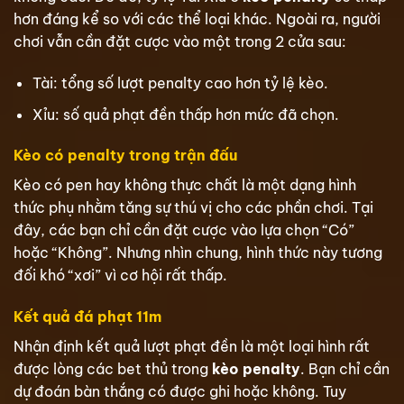
hơn đáng kể so với các thể loại khác. Ngoài ra, người
chơi vẫn cần đặt cược vào một trong 2 cửa sau:
Tài: tổng số lượt penalty cao hơn tỷ lệ kèo.
Xỉu: số quả phạt đền thấp hơn mức đã chọn.
Kèo có penalty trong trận đấu
Kèo có pen hay không thực chất là một dạng hình
thức phụ nhằm tăng sự thú vị cho các phần chơi. Tại
đây, các bạn chỉ cần đặt cược vào lựa chọn “Có”
hoặc “Không”. Nhưng nhìn chung, hình thức này tương
đối khó “xơi” vì cơ hội rất thấp.
Kết quả đá phạt 11m
Nhận định kết quả lượt phạt đền là một loại hình rất
được lòng các bet thủ trong
kèo penalty
. Bạn chỉ cần
dự đoán bàn thắng có được ghi hoặc không. Tuy