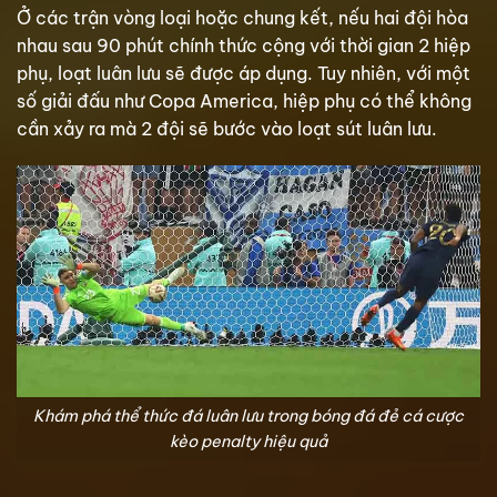
Ở các trận vòng loại hoặc chung kết, nếu hai đội hòa
nhau sau 90 phút chính thức cộng với thời gian 2 hiệp
phụ, loạt luân lưu sẽ được áp dụng. Tuy nhiên, với một
số giải đấu như Copa America, hiệp phụ có thể không
cần xảy ra mà 2 đội sẽ bước vào loạt sút luân lưu.
Khám phá thể thức đá luân lưu trong bóng đá đẻ cá cược
kèo penalty hiệu quả