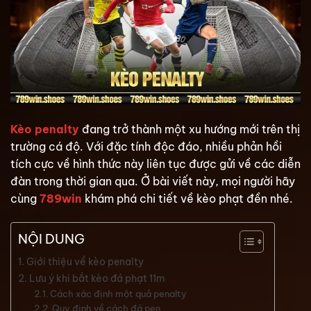
Kèo penalty
đang trở thành một xu hướng mới trên thị
trường cá độ. Với đặc tính độc đáo, nhiều phản hồi
tích cực về hình thức này liên tục được gửi về các diễn
đàn trong thời gian qua. Ở bài viết này, mọi người hãy
cùng
789win
khám phá chi tiết về kèo phạt đền nhé.
NỘI DUNG
Giới thiệu về kèo penalty
Lưu ý khi bắt kèo đá phạt 11m
Cách xác định một quả penalty
Quy định về cách đá pen