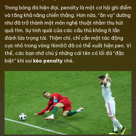
Trong bóng đá hiện đại, penalty là một cơ hội ghi điểm
và tăng khả năng chiến thắng. Hơn nữa, “ăn vạ” dường
như đã trở thành một môn nghệ thuật nhằm thu hút
quả 11m. Sự tinh quái của các cầu thủ không ít lần
đánh lừa trọng tài. Thậm chí, chỉ cần một tác động
cực nhỏ trong vòng 16m50 đã có thể xuất hiện pen. Vì
thế, các bạn nhớ chú ý những cái tên có lối đá “đặc
biệt” khi soi
kèo penalty
nhé.