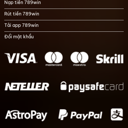
Nạp tiền 789win
Rút tiền 789win
Tải app 789win
Đổi mật khẩu