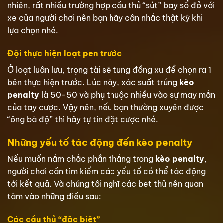
nhiên, rất nhiều trường hợp cầu thủ “sút” bay sổ đỏ với
xe của người chơi nên bạn hãy cân nhắc thật kỹ khi
lựa chọn nhé.
Đội thực hiện loạt pen trước
Ở loạt luân lưu, trọng tài sẽ tung đồng xu để chọn ra 1
bên thực hiện trước. Lúc này, xác suất trúng
kèo
penalty
là 50-50 và phụ thuộc nhiều vào sự may mắn
của tay cược. Vậy nên, nếu bạn thường xuyên được
“ông bà độ” thì hãy tự tin đặt cược nhé.
Những yếu tố tác động đến kèo penalty
Nếu muốn nắm chắc phần thắng trong
kèo penalty
,
người chơi cần tìm kiếm các yếu tố có thể tác động
tới kết quả. Và chúng tôi nghĩ các bet thủ nên quan
tâm vào những điều sau:
Các cầu thủ “đặc biệt”