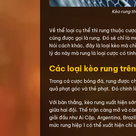
Kèo rung th
Về thể loại cụ thể thì rung thuộc cược
cũng được gọi là rung. Đó sẽ chỉ là m
Nói cách khác, đây là loại kèo mà chỉ
lý do này mà rung là loại cược có tính
Các loại kèo rung trên
Trong cá cược bóng đá, rung được chia
quả phạt góc và thẻ phạt. Đó chính là
Với bàn thắng, kèo rung xuất hiện sớ
giữa hai đội. Thế trận càng mở và cà
giải đấu như Ai Cập, Argentina, Brazil
mức rung hiệp 1 có thể xuất hiện chỉ 