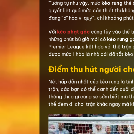
Tương tự như vậy, mức
kèo rung
thẻ 
quyết liệt quá mức cần thiết thì khôn
đang “dĩ hòa vi quý”, chỉ khoảng phút
Với
kèo phạt góc
cũng tùy vào thế t
những phút bù giờ mới có
kèo rung
gó
Premier League kết hợp với thế trận 
được mức 1 hòa là nhà cái đã tắt kèo 
Điểm thu hút người ch
Nét hấp dẫn nhất của kèo rung là tí
trận, các bạn có thể canh đến cuối đ
thắng thua gì cũng sẽ sớm biết mà th
thể đem đi chơi trận khác ngay mà kh