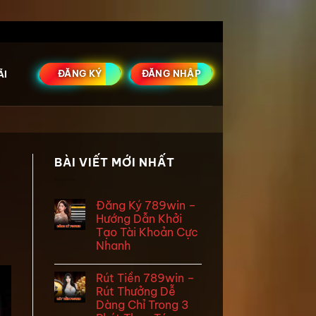
ĐĂNG KÝ
ĐĂNG NHẬP
ÃI
BÀI VIẾT MỚI NHẤT
Đăng Ký 789win –
Hướng Dẫn Khởi
Tạo Tài Khoản Cực
Nhanh
Rút Tiền 789win –
Rút Thưởng Dễ
Dàng Chỉ Trong 3