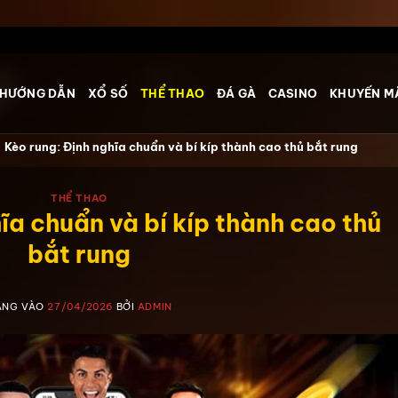
HƯỚNG DẪN
XỔ SỐ
THỂ THAO
ĐÁ GÀ
CASINO
KHUYẾN M
»
Kèo rung: Định nghĩa chuẩn và bí kíp thành cao thủ bắt rung
THỂ THAO
ĩa chuẩn và bí kíp thành cao thủ
bắt rung
ĂNG VÀO
27/04/2026
BỞI
ADMIN