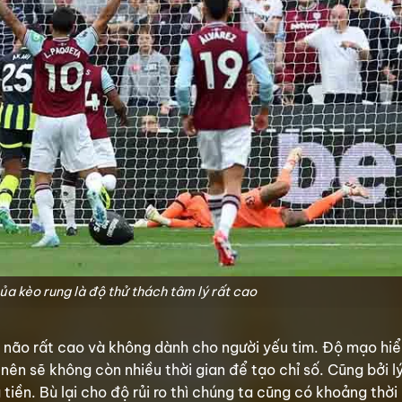
a kèo rung là độ thử thách tâm lý rất cao
ân não rất cao và không dành cho người yếu tim. Độ mạo hi
 nên sẽ không còn nhiều thời gian để tạo chỉ số. Cũng bởi l
iền. Bù lại cho độ rủi ro thì chúng ta cũng có khoảng thời