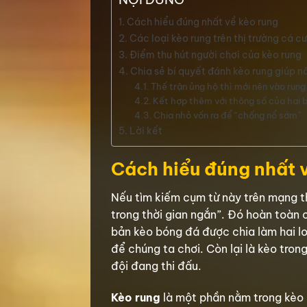
Cách hiểu đúng nhất về kèo rung
Các loại kèo rung trên thị trường cá c
Điểm thu hút người chơi của kèo rung
Chia sẻ bí quyết đánh kèo rung giúp n
Thế trận ủng hộ thì mới nên vào rung
Kết hợp thêm với thông số của hai 
Chia nhỏ vốn ra để “chống nổ sớm”
Lời kết
Cách hiểu đúng nhất 
Nếu tìm kiếm cụm từ này trên mạng thì
trong thời gian ngắn”. Đó hoàn toàn 
bản kèo bóng đá được chia làm hai loạ
để chúng ta chơi. Còn lại là kèo tron
đội đang thi đấu.
Kèo rung
là một phần nằm trong kèo in