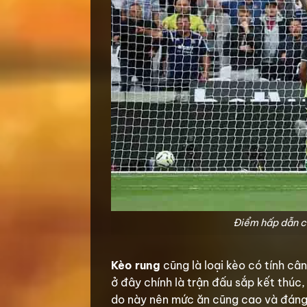
Điểm hấp dẫn củ
Kèo rung
cũng là loại kèo có tính c
ở đây chính là trận đấu sắp kết thúc,
do này nên mức ăn cũng cao và đáng t